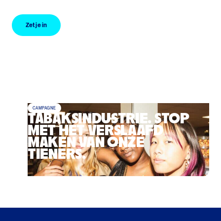
Zet je in
Zet je in
CAMPAGNE
TABAKSINDUSTRIE. STOP
MET HET VERSLAAFD
MAKEN VAN ONZE
TIENERS.