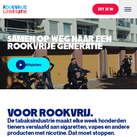
ZET JE IN
ZET JE IN
Samen op weg naar een Rookvrije Generatie
SAMEN
OP
WEG
NAAR
EEN
ROOKVRIJE
GENERATIE
Afspelen
Afspelen
VOOR ROOKVRIJ.
De tabaksindustrie maakt elke week honderden
tieners verslaafd aan sigaretten, vapes en andere
producten met nicotine. Dat moet stoppen.
0
%